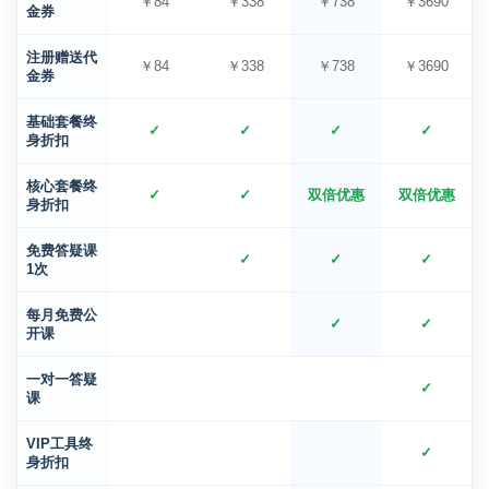
￥84
￥338
￥738
￥3690
金券
注册赠送代
￥84
￥338
￥738
￥3690
金券
基础套餐终
✓
✓
✓
✓
身折扣
核心套餐终
✓
✓
双倍优惠
双倍优惠
身折扣
免费答疑课
✓
✓
✓
1次
每月免费公
✓
✓
开课
一对一答疑
✓
课
VIP工具终
✓
身折扣