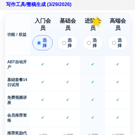
写作工具/整稿生成 (3/29/2026)
★
入门会
基础会
进阶会
高端会
员
员
员
员
功能 / 权益
选
选
选
选
择
择
择
择
ABT自动开
✓
✓
✓
✓
户
基础套餐14
✓
✓
✓
✓
日试用
免费视频讲
✓
✓
✓
✓
座
会员推荐资
✓
✓
✓
✓
格
推荐奖励代