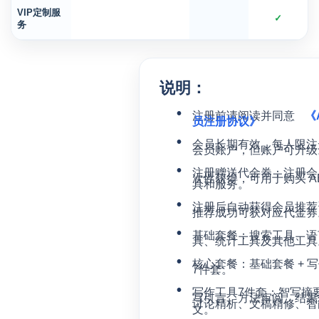
VIP定制服
✓
务
说明：
注册前请阅读并同意
《
员注册协议》
会员长期有效，每人限注
会员账户，但账户可升级
注册赠送代金券：注册会
次性获得，可用于购买 AB
具和服务。
注册后自动获得会员推荐
推荐成功可获对应代金券
基础套餐：搜索工具、语
具、统计工具及其他工具
核心套餐：基础套餐 + 
7件套。
写作工具7件套：智写摘
写引言、方法审阅、结果
讨论精析、文稿精修、智
文。